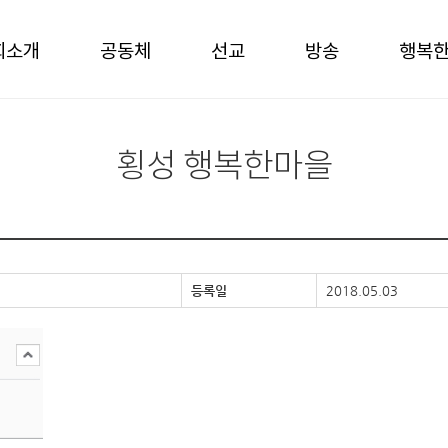
회소개
공동체
선교
방송
행복
횡성 행복한마을
등록일
2018.05.03