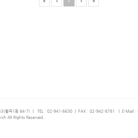
1
3(월곡1동 84-7)
|
TEL : 02-941-6630
|
FAX : 02-942-8781
|
E-Mail 
h All Rights Reserved.