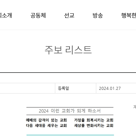
회소개
공동체
선교
방송
행복
주보 리스트
등록일
2024.01.27