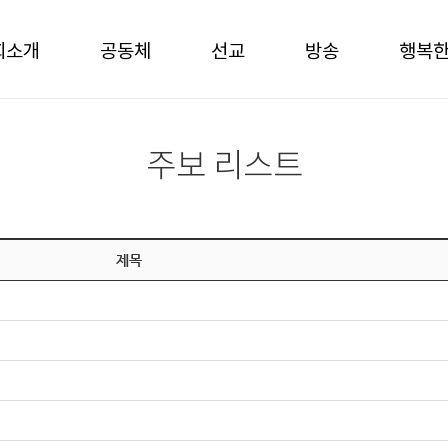
회소개
공동체
선교
방송
행복
주보 리스트
제목